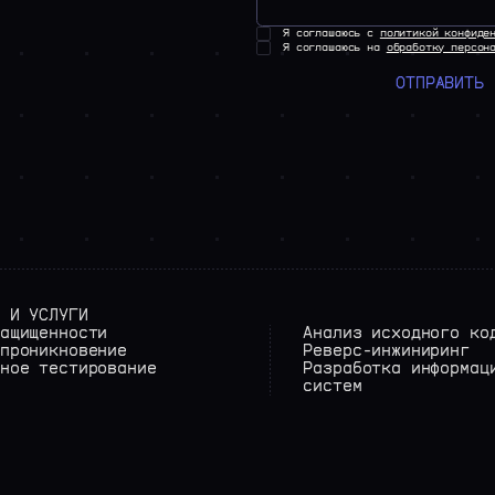
Я соглашаюсь с
политикой конфиде
Я соглашаюсь на
обработку персон
ОТПРАВИТЬ
 И УСЛУГИ
ащищенности
Анализ исходного ко
проникновение
Реверс-инжиниринг
ное тестирование
Разработка информац
систем