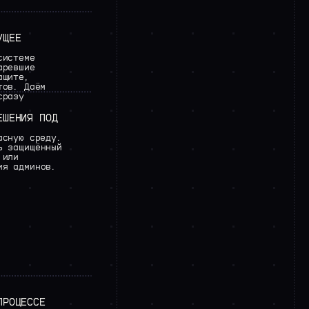
УЩЕЕ
системе
аревшие
ащите,
тов.
Даём
сразу
ЕШЕНИЯ
ПОД
асную
среду.
ь
защищённый
или
ия
админов.
ПРОЦЕССЕ