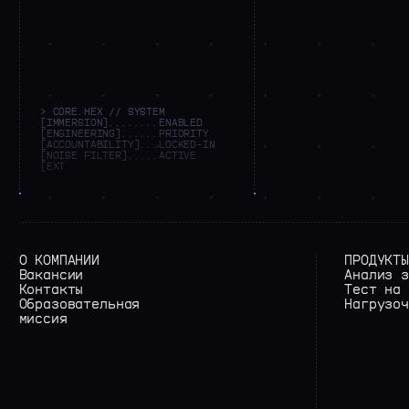
> CORE.HEX // SYSTEM
[IMMERSION]........ENABLED
[ENGINEERING]......PRIORITY
[ACCOUNTABILITY]...LOCKED-IN
[NOISE FILTER].....ACTIVE
[EXTERNAL FACADE]..SUPPRESSED
[
О КОМПАНИИ
ПРОДУКТЫ
Вакансии
Анализ з
Контакты
Тест на 
Образовательная
Нагрузоч
миссия