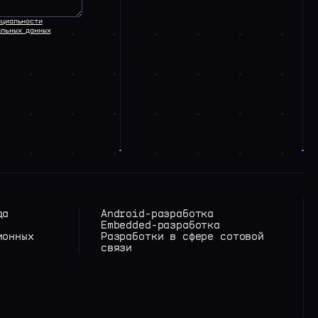
нциальности
альных данных
да
Android-разработка
Embedded-разработка
ионных
Разработки в сфере сотовой
связи