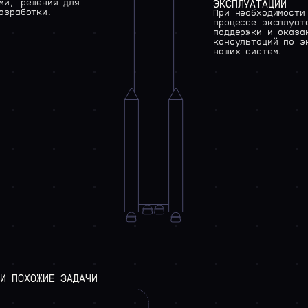
ми,
решения
для
ЭКСПЛУАТАЦИИ
азработки.
При
необходимости
процессе
эксплуат
поддержки
и
оказа
консультаций
по
э
наших
систем.
И
ПОХОЖИЕ
ЗАДАЧИ