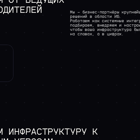
Я
ОТ
ВЕДУЩИХ
ОДИТЕЛЕЙ
Мы
—
бизнес-партнёры
крупней
решений
в
области
ИБ.
Работаем
как
системные
интег
подбираем,
внедряем
и
настра
чтобы
ваша
инфраструктура
бы
на
словах,
а
в
цифрах.
М
ИНФРАСТРУКТУРУ
К