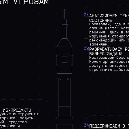
ЫМ
УГРОЗАМ
01
АНАЛИЗИРУЕМ
ТЕК
СОСТОЯНИЕ
Проверяем,
где
в
слабые
места:
уст
решения,
дыры
в
з
нарушения
стандар
рекомендации
или
заменяем.
02
РАЗРАБАТЫВАЕМ
Р
БИЗНЕС-ЗАДАЧИ
Настраиваем
безоп
Можем
организоват
доступ
в
интернет
ограничить
действ
М
ИБ-ПРОДУКТЫ
ужные
инструменты:
торинга,
защиты
ий,
средства
04
ПОДДЕРЖИВАЕМ
В
данными
и