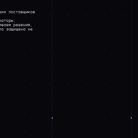
ших
поставщиков
раторы:
иваем
решения,
ла
защищена
не