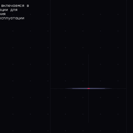
включаемся
в
ации
для
ния
ксплуатации