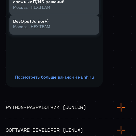
сложных IT/ИБ-решений
Москва
·
HEX.TEAM
DevOps (Junior+)
Москва
·
HEX.TEAM
Посмотреть больше вакансий на hh.ru
PYTHON-РАЗРАБОТЧИК (JUNIOR)
ЗАДАЧИ, КОТОРЫЕ ПРЕДСТОИТ РЕШАТЬ:
Писать поддерживаемый код на Python
серверной части для встраиваемых систем
(backend) приложений с REST(~ful) Api
SOFTWARE DEVELOPER (LINUX)
Разрабатывать и поддерживать web-
ЗАДАЧИ, КОТОРЫЕ ПРЕДСТОИТ РЕШАТЬ: