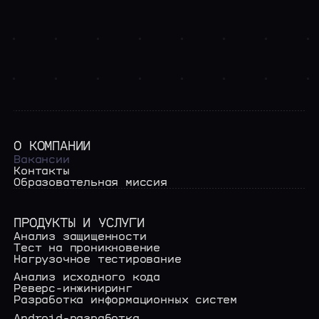
О КОМПАНИИ
Вакансии
Контакты
Образовательная миссия
ПРОДУКТЫ И УСЛУГИ
Анализ защищенности
Тест на проникновение
Нагрузочное тестирование
Анализ исходного кода
Реверс-инжиниринг
ЛИЦЕНЗИИ
Разработка информационных систем
На этом сайте и в других рекламных материалах
используются шрифты:
Android-разработка