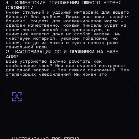
1. КЛИЕНТСКИЕ ПРИЛОЖЕНИЯ ЛЮБОГО УРОВНЯ
/04 РАБОТА У НАС
СЛОЖНОСТИ
>
ВАКАНСИИ
Нужен стильный и удобный интерфейс для вашего
бизнеса? Без проблем. Биржа доставки, онлайн-
банкинг, соцсеть для коллекционеров марок —
сделаем качественно, каждый пиксель будет на
своем месте, каждый тап предсказуем, а
анимация взлетит даже на слабом железе. Мы
чувствуем материал, уважаем гайдлайны, но
знаем, когда их можно и нужно ломать ради
гениальной идеи.
2. КАСТОМИЗАЦИЯ ОС И ПРОШИВКИ НА БАЗЕ
AOSP
Ваше устройство должно работать как
швейцарские часы? Или как суровый инструмент
для одной задачи — без лишних приложений, без
отвлекающих уведомлений? Мы можем это.