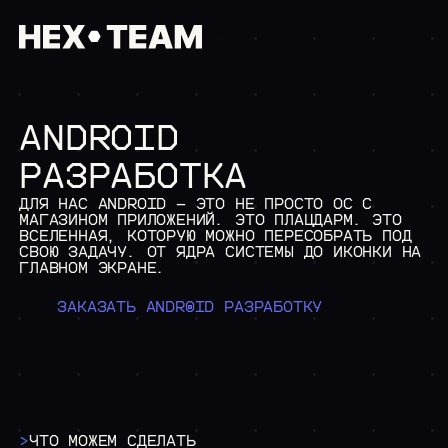
ANDROID
/01 ГЛАВНАЯ
/02 КОМПАНИЯ
РАЗРАБОТКА
>
О НАС
>
ОБРАЗОВАТЕЛЬНАЯ МИССИЯ
ДЛЯ НАС ANDROID — ЭТО НЕ ПРОСТО ОС С
/03 УСЛУГИ
МАГАЗИНОМ ПРИЛОЖЕНИЙ. ЭТО ПЛАЦДАРМ. ЭТО
ИНФОРМАЦИОННАЯ БЕЗОПАС
ВСЕЛЕННАЯ, КОТОРУЮ МОЖНО ПЕРЕСОБРАТЬ ПОД
СВОЮ ЗАДАЧУ. ОТ ЯДРА СИСТЕМЫ ДО ИКОНКИ НА
>
АНАЛИЗ ЗАЩИЩЕННОСТИ
ГЛАВНОМ ЭКРАНЕ.
>
ТЕСТ НА ПРОНИКНОВЕН
>
НАГРУЗОЧНОЕ ТЕСТИРО
>
АНАЛИЗ ИСХОДНОГО КО
ЗАКАЗАТЬ ANDROID РАЗРАБОТКУ
>
РЕВЕРС-ИНЖИНИРИНГ
ЗАКАЗНАЯ РАЗРАБОТКА
>
РАЗРАБОТКА ИНФОРМАЦ
>
ANDROID РАЗРАБОТКА
>
РАЗРАБОТКИ В СФЕРЕ 
>
EMBEDDED РАЗРАБОТКА
>
ЧТО МОЖЕМ СДЕЛАТЬ
>
СИСТЕМНАЯ ИНТЕГРАЦИЯ