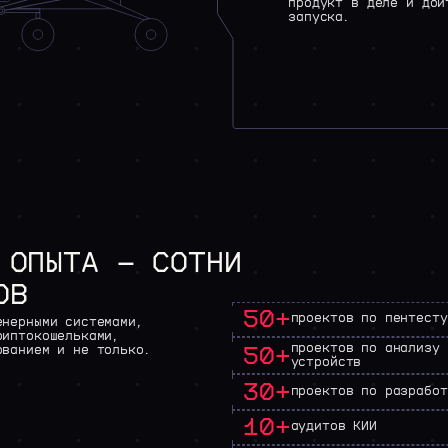
продукт в деле и дой
запуска.
ОПЫТА
—
СОТНИ
ОВ
50+
проектов по пентесту
енерными
системами,
риптокошельками,
проектов по анализу 
50+
ованием
и
не
только.
устройств
30+
проектов по разработ
10+
аудитов КИИ