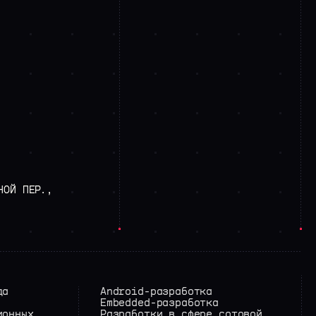
НОЙ
ПЕР.,
да
Android-разработка
Embedded-разработка
ионных
Разработки в сфере сотовой