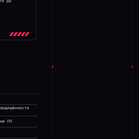
ти до
защищённости
ке ПО