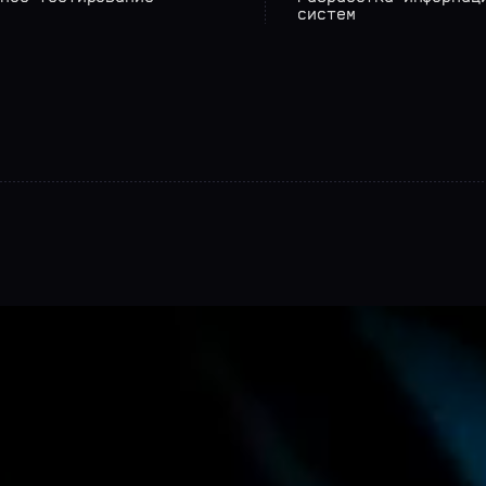
систем
И
гих рекламных
тся шрифты:
й Врублевской
ВШЭ.