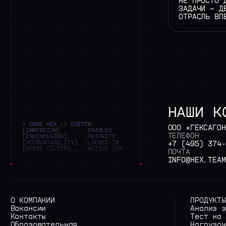
НЕ ПРОСТО 
ЗАДАЧИ — Д
ОТРАСЛЬ ВП
НАШИ
К
> CORE.HEX // SYSTEM
[IMMERSION]........ENABLED
ООО
«ГЕКСАГОН
[ENGINEERING]......PRIORITY
ТЕЛЕФОН
[ACCOUNTABILITY]...LOCKED-IN
[NOISE FILTER].....ACTIVE
+7
(495)
374-
[EXTERNAL FACADE]..SUP
ПОЧТА
INFO@HEX.TEAM
О КОМПАНИИ
ПРОДУКТЫ
Вакансии
Анализ з
Контакты
Тест на 
Образовательная
Нагрузоч