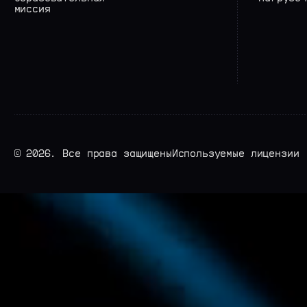
миссия
© 2026. Все права защищены
Используемые лицензии
ЛИЦЕНЗИ
На этом сайте и в дру
материалах использую
Inter
Google Fonts
Feature Mono
разработан
Анастасие
в Школе дизайна НИУ 