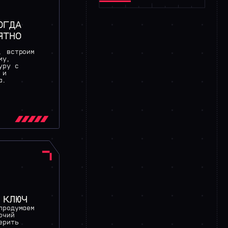
ОГДА
ЯТНО
, встроим
му,
уру с
 и
а.
 КЛЮЧ
продумаем
очий
ерить