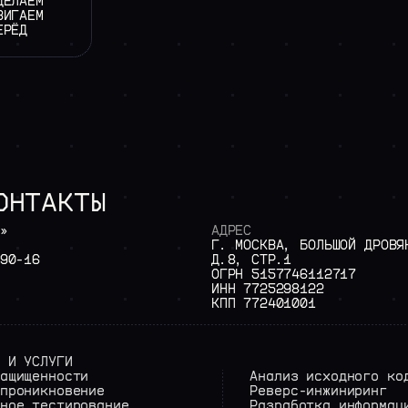
ДЕЛАЕМ
ВИГАЕМ
ЕРЁД
ОНТАКТЫ
»
АДРЕС
Г.
МОСКВА,
БОЛЬШОЙ
ДРОВЯ
90-16
Д.8,
СТР.1
ОГРН
5157746112717
ИНН
7725298122
КПП
772401001
 И УСЛУГИ
ащищенности
Анализ исходного ко
проникновение
Реверс-инжиниринг
ное тестирование
Разработка информац