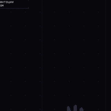
ентации
ам