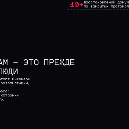
восстановлений докум
10+
по закрытым протокол
AM
—
ЭТО
ПРЕЖДЕ
ЛЮДИ
отают
инженеры,
разработчики,
фоса:
которыми
ть.