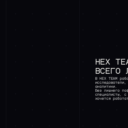
HEX
TE
ВСЕГО
В
HEX
TEAM
раб
исследователи,
аналитики.
Без
лишнего
па
специалисты,
с
хочется
работа