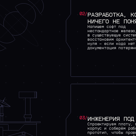
02/
РАЗРАБОТКА, К
НИЧЕГО НЕ ПОН
Напишем софт под
нестандартное железо
в существующую систе
восстановим архитект
нуля — если кода нет
документация потерян
03/
ИНЖЕНЕРИЯ ПОД
Спроектируем плату, 
корпус и соберём раб
прототип, чтобы пров