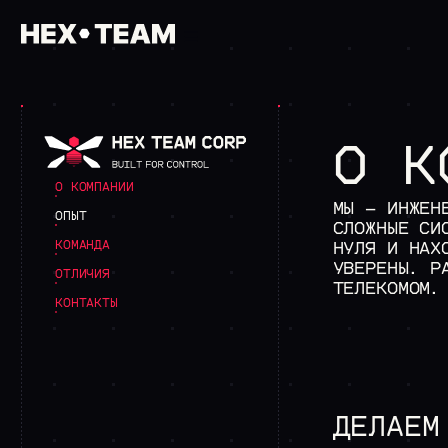
/01 ГЛАВНАЯ
/02 КОМПАНИЯ
О К
>
О НАС
>
ОБРАЗОВАТЕЛЬНАЯ МИССИЯ
О КОМПАНИИ
/03 УСЛУГИ
МЫ — ИНЖЕН
ИНФОРМАЦИОННАЯ БЕЗОПАСНОСТЬ
ОПЫТ
СЛОЖНЫЕ СИ
>
АНАЛИЗ ЗАЩИЩЕННОСТИ
НУЛЯ И НАХ
КОМАНДА
>
ТЕСТ НА ПРОНИКНОВЕНИЕ
УВЕРЕНЫ. Р
>
НАГРУЗОЧНОЕ ТЕСТИРОВАНИЕ
ОТЛИЧИЯ
>
АНАЛИЗ ИСХОДНОГО КОДА
ТЕЛЕКОМОМ.
>
РЕВЕРС-ИНЖИНИРИНГ
КОНТАКТЫ
ЗАКАЗНАЯ РАЗРАБОТКА
>
РАЗРАБОТКА ИНФОРМАЦИОННЫ
>
ANDROID РАЗРАБОТКА
>
РАЗРАБОТКИ В СФЕРЕ СОТОВ
>
EMBEDDED РАЗРАБОТКА
ДЕЛАЕМ
>
СИСТЕМНАЯ ИНТЕГРАЦИЯ
/04 РАБОТА У НАС