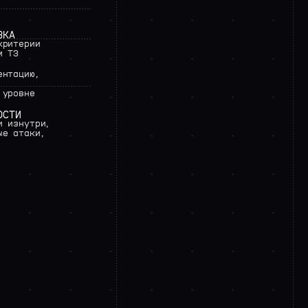
ВКА
критерии
м
ТЗ
ентацию,
,
уровне
ОСТИ
и
изнутри,
ые
атаки,