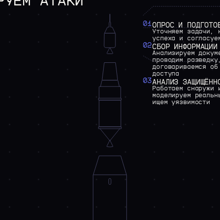
РУЕМ
АТАКИ
01
ОПРОС
И
ПОДГОТО
Уточняем
задачи,
успеха
и
согласуе
02
СБОР
ИНФОРМАЦИИ
Анализируем
докум
проводим
разведку
договариваемся
об
доступа
03
АНАЛИЗ
ЗАЩИЩЁНН
Работаем
снаружи
моделируем
реальн
ищем
уязвимости