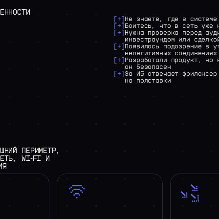
>
ВАКАНСИИ
ЕННОСТИ
[+]
Не знаете, где в системе
[+]
Боитесь, что в сеть уже 
[+]
Нужна проверка перед ауд
инвестраундом или сделко
[+]
Появилось подозрение в у
нелегитимных соединениях
[+]
Разработали продукт, но 
он безопасен
[+]
За ИБ отвечает фрилансер
на полставки
ШНИЙ
ПЕРИМЕТР,
ЕТЬ,
WI‑FI
И
ИЯ