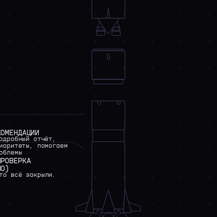
КОМЕНДАЦИИ
одробный
отчёт,
иоритеты,
помогаем
облемы
ПРОВЕРКА
НО)
то
всё
закрыли.