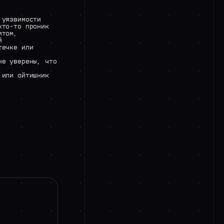
 уязвимости
кто-то проник
итом,
й
течке или
не уверены, что
 или айтишник