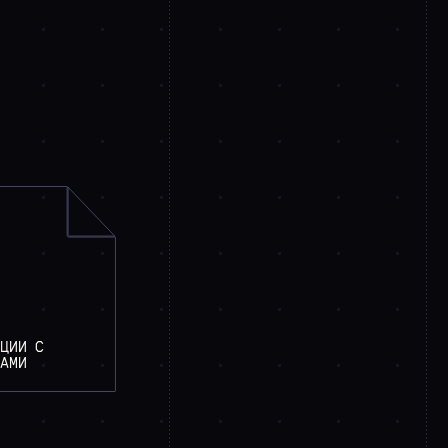
Е
АЦИИ С
ТАМИ