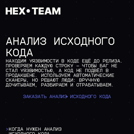
АНАЛИЗ ИСХОДНОГО
/01 ГЛАВНАЯ
/02 КОМПАНИЯ
КОДА
>
О НАС
>
ОБРАЗОВАТЕЛЬНАЯ МИССИЯ
НАХОДИМ УЯЗВИМОСТИ В КОДЕ ЕЩЁ ДО РЕЛИЗА.
/03 УСЛУГИ
ПРОВЕРЯЕМ КАЖДУЮ СТРОКУ — ЧТОБЫ БАГ НЕ
ИНФОРМАЦИОННАЯ БЕЗОПАС
СТАЛ УЯЗВИМОСТЬЮ, А КОД НЕ ПОДВЁЛ В
ПРОДАКШЕНЕ. ИСПОЛЬЗУЕМ АВТОМАТИЧЕСКИЕ
>
АНАЛИЗ ЗАЩИЩЕННОСТИ
СКАНЕРЫ, НО РЕШАЮТ ЛЮДИ: ВРУЧНУЮ
>
ТЕСТ НА ПРОНИКНОВЕН
ДОЧИТЫВАЕМ, РАЗБИРАЕМ И ОТРАБАТЫВАЕМ.
>
НАГРУЗОЧНОЕ ТЕСТИРО
>
АНАЛИЗ ИСХОДНОГО КО
>
РЕВЕРС-ИНЖИНИРИНГ
ЗАКАЗАТЬ АНАЛИЗ ИСХОДНОГО КОДА
ЗАКАЗНАЯ РАЗРАБОТКА
>
РАЗРАБОТКА ИНФОРМАЦ
>
ANDROID РАЗРАБОТКА
>
РАЗРАБОТКИ В СФЕРЕ 
>
EMBEDDED РАЗРАБОТКА
>
КОГДА НУЖЕН АНАЛИЗ
>
СИСТЕМНАЯ ИНТЕГРАЦИЯ