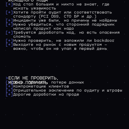
ИСХОДНОГО КОДА
[+]
Код стал большим и никто не знает, где
/04 РАБОТА У НАС
искать уязвимость
>
ВАКАНСИИ
[+]
Хотите пройти аудит или соответствовать
стандарту (PCI DSS, СТО БР и др.)
[+]
Инциденты уже были, но причины не найдены
[+]
Нужно убедиться, что сторонний подрядчик
написал продукт как надо
[+]
Требуется доработать код, но есть опасения
сломать
[+]
Нужно проверить, не заложили ли backdoor
[+]
Выходите на рынок с новым продуктом —
важно, чтобы он не упал в первый день
>
ЕСЛИ
НЕ
ПРОВЕРИТЬ,
[+]
МОЖНО
Сбои, простои, потерю данных
ПОЛУЧИТЬ
[+]
Компрометацию клиентов
[+]
Отрицательное заключение по аудиту и штрафы
[+]
Дорогие доработки на проде