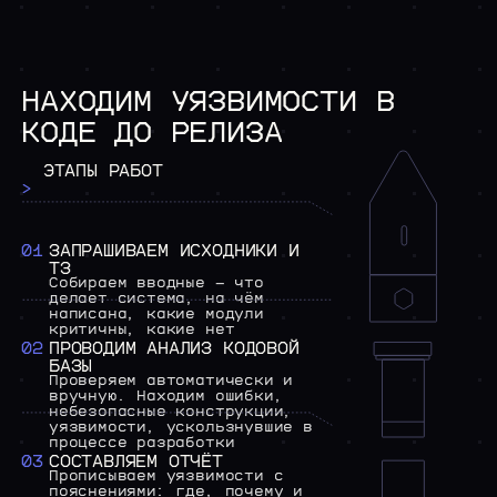
НАХОДИМ
УЯЗВИМОСТИ
В
КОДЕ
ДО
РЕЛИЗА
ЭТАПЫ
РАБОТ
>
01
ЗАПРАШИВАЕМ
ИСХОДНИКИ
И
ТЗ
Собираем
вводные
—
что
делает
система,
на
чём
написана,
какие
модули
критичны,
какие
нет
02
ПРОВОДИМ
АНАЛИЗ
КОДОВОЙ
БАЗЫ
Проверяем
автоматически
и
вручную.
Находим
ошибки,
небезопасные
конструкции,
уязвимости,
ускользнувшие
в
процессе
разработки
03
СОСТАВЛЯЕМ
ОТЧЁТ
Прописываем
уязвимости
с
пояснениями:
где,
почему
и