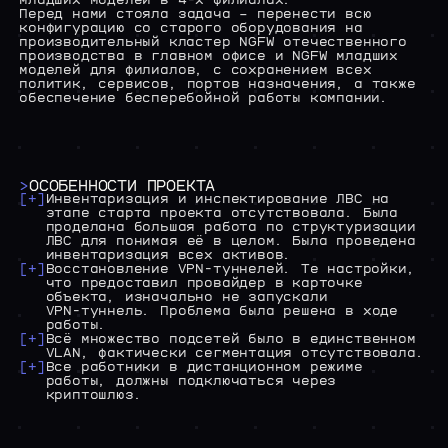
младших
моделей
в
4-х
филиалах.
Перед
нами
стояла
задача
–
перенести
всю
конфигурацию
со
старого
оборудования
на
производительный
кластер
NGFW
отечественного
производства
в
главном
офисе
и
NGFW
младших
моделей
для
филиалов,
с
сохранением
всех
политик,
сервисов,
портов
назначения,
а
также
обеспечение
бесперебойной
работы
компании.
>
ОСОБЕННОСТИ
ПРОЕКТА
[+]
Инвентаризация
и
инспектирование
ЛВС
на
этапе
старта
проекта
отсутствовала.
Была
проделана
большая
работа
по
структуризации
ЛВС
для
понимая
её
в
целом.
Была
проведена
инвентаризация
всех
активов.
[+]
Восстановление
VPN-туннелей.
Те
настройки,
что
предоставил
провайдер
в
карточке
объекта,
изначально
не
запускали
VPN-туннель.
Проблема
была
решена
в
ходе
работы.
[+]
Всё
множество
подсетей
было
в
единственном
VLAN,
фактически
сегментация
отсутствовала.
[+]
Все
работники
в
дистанционном
режиме
работы,
должны
подключаться
через
криптошлюз.