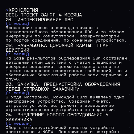
>
ХРОНОЛОГИЯ
ВЕСЬ
ПРОЕКТ
ЗАНЯЛ
4
МЕСЯЦА
01.
ИНСПЕКТИРОВАНИЕ
ЛВС
(1
месяц)
Выполнение
проекта
команда
начала
c
полномасштабного
обследования
ЛВС
и
со
сбором
информации
по
коммутаторам,
маршрутизаторам,
по
портам
соединения,
по
конечным
устройствам.
02.
РАЗРАБОТКА
ДОРОЖНОЙ
КАРТЫ:
ПЛАН
ДЕЙСТВИЙ
(1
месяц)
На
базе
результатов
обследования
был
составлен
детальный
план
действий
с
учетом
специфики
и
ресурсов
заказчика,
целью
которого
стало
не
только
выполнение
нормативных
требований,
но
и
обеспечение
безотказной
работы
всех
сервисов
и
служб.
03.
ЗАКУПКА,
ПРЕДНАСТРОЙКА
ОБОРУДОВАНИЯ
ПЕРЕД
ОТПРАВКОЙ
ЗАКАЗЧИКУ
(1
месяц)
В
ходе
настройки,
командой
было
выявлено
одно
неисправное
устройство.
Создание
тикета,
отгрузка
устройства,
ремонт
и
возвращение
отремонтированного
устройства
по
гарантии.
04.
ВНЕДРЕНИЕ
НОВОГО
ОБОРУДОВАНИЯ
У
ЗАКАЗЧИКА
(1
неделя)
Сбор
в
отказоустойчивый
кластер
устройств
криптошлюза
и
NGFW.
Подключение
и
настройка