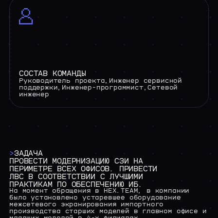
СОСТАВ КОМАНДЫ
Руководитель проекта,Инженер сервисной
поддержки,Инженер-программист,Сетевой
инженер
>
ЗАДАЧА
ПРОВЕСТИ
МОДЕРНИЗАЦИЮ
СЗИ
НА
ПЕРИМЕТРЕ
ВСЕХ
ОФИСОВ.
ПРИВЕСТИ
ЛВС
В
СООТВЕТСТВИИ
С
ЛУЧШИМИ
ПРАКТИКАМ
ПО
ОБЕСПЕЧЕНИЮ
ИБ.
На
момент
обращения
в
HEX.TEAM,
в
компании
было
установлено
устаревшее
оборудование
межсетевого
экранирования
импортного
производства
старших
моделей
в
главном
офисе
и