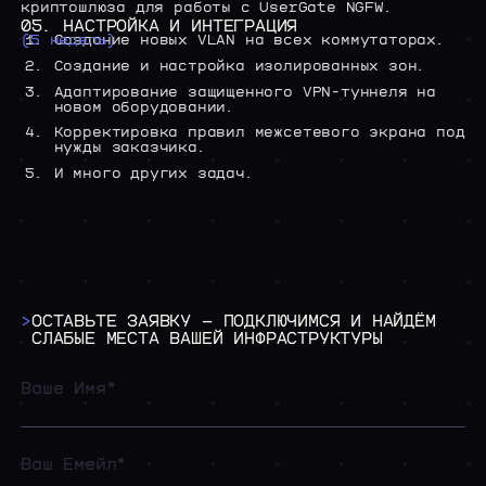
криптошлюза
для
работы
с
UserGate
NGFW.
05.
НАСТРОЙКА
И
ИНТЕГРАЦИЯ
(5
недель)
Создание новых VLAN на всех коммутаторах.
Создание и настройка изолированных зон.
Адаптирование защищенного VPN-туннеля на
новом оборудовании.
Корректировка правил межсетевого экрана под
нужды заказчика.
И много других задач.
>
ОСТАВЬТЕ
ЗАЯВКУ
—
ПОДКЛЮЧИМСЯ
И
НАЙДЁМ
СЛАБЫЕ
МЕСТА
ВАШЕЙ
ИНФРАСТРУКТУРЫ