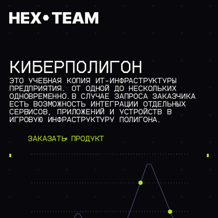
КИБЕРПОЛИГОН
/01 ГЛАВНАЯ
/02 КОМПАНИЯ
ЭТО УЧЕБНАЯ КОПИЯ ИТ-ИНФРАСТРУКТУРЫ
>
О НАС
ПРЕДПРИЯТИЯ. ОТ ОДНОЙ ДО НЕСКОЛЬКИХ
>
ОБРАЗОВАТЕЛЬНАЯ МИССИЯ
ОДНОВРЕМЕННО.В СЛУЧАЕ ЗАПРОСА ЗАКАЗЧИКА
/03 УСЛУГИ
ЕСТЬ ВОЗМОЖНОСТЬ ИНТЕГРАЦИИ ОТДЕЛЬНЫХ
СЕРВИСОВ, ПРИЛОЖЕНИЙ И УСТРОЙСТВ В
ИНФОРМАЦИОННАЯ БЕЗОПАС
ИГРОВУЮ ИНФРАСТРУКТУРУ ПОЛИГОНА.
>
АНАЛИЗ ЗАЩИЩЕННОСТИ
>
ТЕСТ НА ПРОНИКНОВЕН
ЗАКАЗАТЬ ПРОДУКТ
>
НАГРУЗОЧНОЕ ТЕСТИРО
>
АНАЛИЗ ИСХОДНОГО КО
>
РЕВЕРС-ИНЖИНИРИНГ
ЗАКАЗНАЯ РАЗРАБОТКА
>
РАЗРАБОТКА ИНФОРМАЦ
>
ANDROID РАЗРАБОТКА
>
РАЗРАБОТКИ В СФЕРЕ 
>
EMBEDDED РАЗРАБОТКА
>
СИСТЕМНАЯ ИНТЕГРАЦИЯ